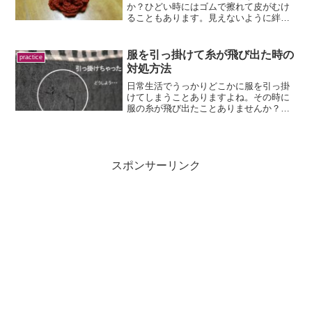
か？ひどい時にはゴムで擦れて皮がむけ
ることもあります。見えないように絆創
膏を貼っていてもあまり見栄えがよくあ
りませんよね。そんな方におすすめなの
が『マスクバンド』！マスクのゴムを耳
服を引っ掛けて糸が飛び出た時の
practice
ではなく、後頭部でバンド...
対処方法
日常生活でうっかりどこかに服を引っ掛
けてしまうことありますよね。その時に
服の糸が飛び出たことありませんか？糸
が出たままでは印象が悪いですよね。そ
んな時、簡単に見た目をよくする方法が
あるんです。※本ページはプロモーショ
ンが含まれています。糸通...
スポンサーリンク