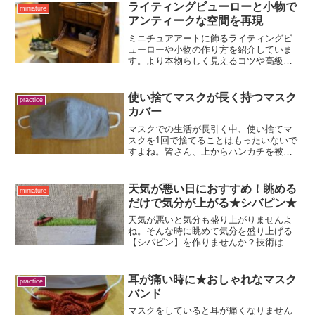
そろ仕立て直しの時期に来たので、作る
ライティングビューローと小物で
miniature
過程をこちらでご紹介。本...
アンティークな空間を再現
ミニチュアアートに飾るライティングビ
ューローや小物の作り方を紹介していま
す。より本物らしく見えるコツや高級感
を出す工夫など、おしゃれな空間を演出
する方法を提案しています。
使い捨てマスクが長く持つマスク
practice
カバー
マスクでの生活が長引く中、使い捨てマ
スクを1回で捨てることはもったいないで
すよね。皆さん、上からハンカチを被せ
るなど、何回か使えるように工夫をされ
ていますが、ずり落ちたりしませんか？
既製品も出て来ましたが、好みのものが
天気が悪い日におすすめ！眺める
miniature
見つからず、気軽に購入...
だけで気分が上がる★シバピン★
天気が悪いと気分も盛り上がりませんよ
ね。そんな時に眺めて気分を盛り上げる
【シバピン】を作りませんか？技術は必
要ありません。ほんの少しの材料で短時
間で簡単に作ることが出来ます。小さな
世界で爽快な気分になりましょう！
耳が痛い時に★おしゃれなマスク
practice
バンド
マスクをしていると耳が痛くなりません