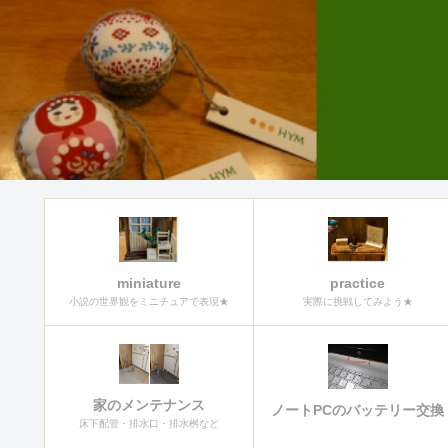
miniature
practice
小説の世界観をミニチュアで表現★
実際に挑戦してみよう★
家のメンテナンス
ノートPCのバッテリー交換
床下配管・排水口・排水桝など