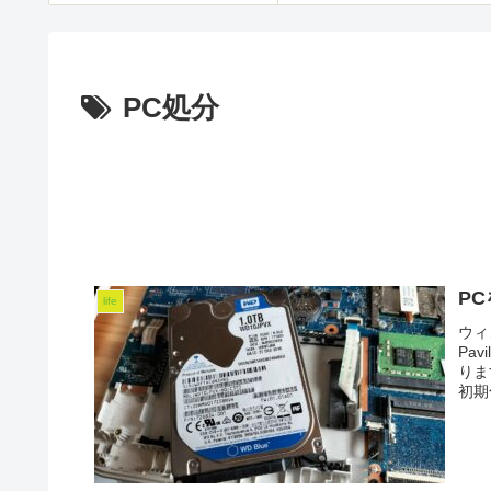
PC処分
P
life
ウィ
Pa
りま
初期