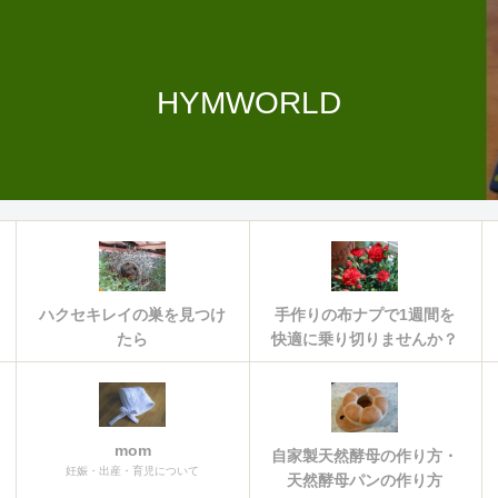
HYMWORLD
ハクセキレイの巣を見つけ
手作りの布ナプで1週間を
たら
快適に乗り切りませんか？
mom
自家製天然酵母の作り方・
妊娠・出産・育児について
天然酵母パンの作り方